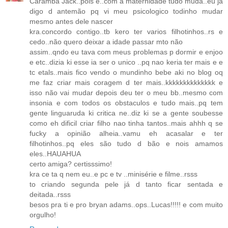
Caramba Jack..pois é..com a maternidade tudo muda..eu já
digo d antemão pq vi meu psicologico todinho mudar
mesmo antes dele nascer
kra.concordo contigo..tb kero ter varios filhotinhos..rs e
cedo..não quero deixar a idade passar mto não
assim..qndo eu tava com meus problemas p dormir e enjoo
e etc..dizia ki esse ia ser o unico ..pq nao keria ter mais e e
tc etals..mais fico vendo o mundinho bebe aki no blog oq
me faz criar mais coragem d ter mais..kkkkkkkkkkkkkk e
isso não vai mudar depois deu ter o meu bb..mesmo com
insonia e com todos os obstaculos e tudo mais..pq tem
gente linguaruda ki critica ne..diz ki se a gente soubesse
como eh dificil criar filho nao tinha tantos..mais ahhh q se
fucky a opinião alheia..vamu eh acasalar e ter
filhotinhos..pq eles são tudo d bão e nois amamos
eles..HAUAHUA
certo amiga? certisssimo!
kra ce ta q nem eu..e pc e tv ..minisérie e filme..rsss
to criando segunda pele já d tanto ficar sentada e
deitada..rsss
besos pra ti e pro bryan adams..ops..Lucas!!!!! e com muito
orgulho!