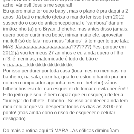
achei vários!! Jesuis me segura!!
Eu quero muito ter outro baby , mas o plano é pra daqui a 2
anos! Já bati o martelo (deixa o marido ler isso!) em 2012
suspendo o uso do anticoncepcional e “vambora” dar um
irmãozinho (a) pro Bryan...hehehe, mas antes disso jamais,
quero poder curtir meu bebê, mimar muito ele, aproveitar
muito!! (só de falar nos meus “planos” já tem gente que fala:
MAS Jáaaaaaaaaaaaaaaaaaaa???????) Yes, porque em
2012 já vou ter meus 27 aninhos e eu ainda quero o filho
n°3, é meninas, maternidade é tudo de bão e
viciaaaaa...kkkkkkkkkkkkkkkkkkk
Por isso pendurei por toda casa (toda mesmo meninas, no
banheiro, na sala, cozinha, quarto e estou olhando pra um
no meu computador agorinha mesmo...hehehe) vários
bilhetinhos escrito: não esquecer de tomar o evita-neném!!!
E do jeito que sou, é bem capaz que eu esqueça de ler a
“budega” do bilhete...hohoho . Se isso acontecer ainda tem
meu celular que vai despertar todos os dias as 23:00 em
ponto! (mas ainda corro o risco de esquecer o celular
desligado)
Do mais a rotina aqui tá MARA...As cólicas diminuíram