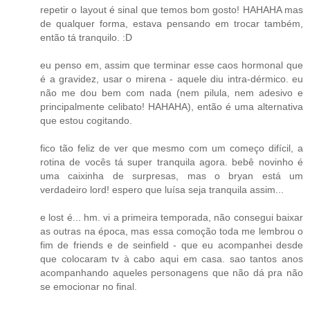
repetir o layout é sinal que temos bom gosto! HAHAHA mas
de qualquer forma, estava pensando em trocar também,
então tá tranquilo. :D
eu penso em, assim que terminar esse caos hormonal que
é a gravidez, usar o mirena - aquele diu intra-dérmico. eu
não me dou bem com nada (nem pilula, nem adesivo e
principalmente celibato! HAHAHA), então é uma alternativa
que estou cogitando.
fico tão feliz de ver que mesmo com um começo difícil, a
rotina de vocês tá super tranquila agora. bebê novinho é
uma caixinha de surpresas, mas o bryan está um
verdadeiro lord! espero que luísa seja tranquila assim...
e lost é... hm. vi a primeira temporada, não consegui baixar
as outras na época, mas essa comoção toda me lembrou o
fim de friends e de seinfield - que eu acompanhei desde
que colocaram tv à cabo aqui em casa. sao tantos anos
acompanhando aqueles personagens que não dá pra não
se emocionar no final.