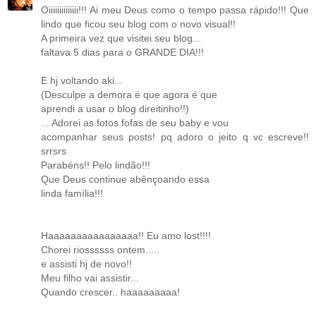
Oiiiiiiiiiiiiii!!! Ai meu Deus como o tempo passa rápido!!! Que
lindo que ficou seu blog com o novo visual!!
A primeira vez que visitei seu blog...
faltava 5 dias para o GRANDE DIA!!!
E hj voltando aki...
(Desculpe a demora é que agora é que
aprendi a usar o blog direitinho!!)
... Adorei as fotos fofas de seu baby e vou
acompanhar seus posts! pq adoro o jeito q vc escreve!!
srrsrs
Parabéns!! Pelo lindão!!!
Que Deus continue abênçoando essa
linda família!!!
Haaaaaaaaaaaaaaaa!! Eu amo lost!!!!
Chorei riossssss ontem.....
e assisti hj de novo!!
Meu filho vai assistir...
Quando crescer.. haaaaaaaaa!