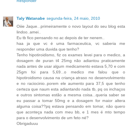
Responder
Taly Watanabe
segunda-feira, 24 maio, 2010
Oiiie Jaque...primeiramente o novo layout do seu blog esta
lindoo..amei..
Eu tb fico pensando no ac depois de ter nenem..
haa ja que vc é uma farmaceutica, vc saberia me
responder uma duvida que tenho?
Tenho hipotiroidismo, fiz os exames levei para o medico, a
dosagem de puran t4 25mg não adiantou praticamente
nada antes de usar algum medicamento estava 5,70 e com
25gm foi para 5,69...o medico me falou que o
hipotiroidismo causa na criança atraso no desenvolvimento
e no raciocinio..porem ele aumento para 37,5 que tenho
certeza que naum esta adiantando nada tb, pq os inchaços
e outros sintomas estão a mesma coisa...queria saber se
eu passar a tomar 50mg e a dosagem for maior altera
alguma coisa??pq estava pensando em tomar, não quero
que aconteça nada com meu bb, e 1 mes é mto tempo
para o desenvolvimento de um feto né?
Obrigaduuu