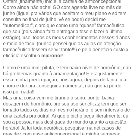
Ontem (finalmente) iniciei a cartela de anticoncepcional!
Como ainda não achei GO com agenda livre no mês de
junho (liguei pra vários que aceitam o meu plano e só tem
consulta no final de julho, vê se pode) decidi me
“automedicar”, claro que como uma “quase” farmacêutica
que sou (pois ainda falta entregar a tese e fazer o último
estágio), usei todos os meus conhecimentos nesses 4 anos
e meio de facul (nunca pensei que as aulas de atenção
farmacêutica fossem servir tanto!!!) e pelo beneficio custo x
eficácia escolhi o
micronor
!
Como é uma mini-pílula, e tem baixo nível de hormônio, não
há problemas quanto à amamentação! E era justamente
essa minha preocupação, pois agora, depois de tanta luta,
choro e dor pra conseguir amamentar, não queria perder
isso por nada!!
Mas uma coisa vem me tirando o sono: por ter baixa
dosagem de hormônio, pro seu uso ser eficaz tem que ser
tomado todos os dias no mesmo horário, e sem intervalo de
uma cartela pra outra!! Ai que o bicho pega literalmente, eu
sou a pessoa mais desligada do mundo quanto a questão:
horário! Já fui toda neurótica pesquisar na net casos de
gravidez com esse anticoncepcional e minha surpresa: