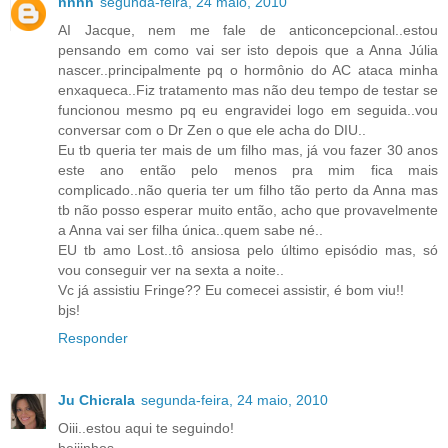
nnnn
segunda-feira, 24 maio, 2010
AI Jacque, nem me fale de anticoncepcional..estou
pensando em como vai ser isto depois que a Anna Júlia
nascer..principalmente pq o hormônio do AC ataca minha
enxaqueca..Fiz tratamento mas não deu tempo de testar se
funcionou mesmo pq eu engravidei logo em seguida..vou
conversar com o Dr Zen o que ele acha do DIU..
Eu tb queria ter mais de um filho mas, já vou fazer 30 anos
este ano então pelo menos pra mim fica mais
complicado..não queria ter um filho tão perto da Anna mas
tb não posso esperar muito então, acho que provavelmente
a Anna vai ser filha única..quem sabe né..
EU tb amo Lost..tô ansiosa pelo último episódio mas, só
vou conseguir ver na sexta a noite..
Vc já assistiu Fringe?? Eu comecei assistir, é bom viu!!
bjs!
Responder
Ju Chicrala
segunda-feira, 24 maio, 2010
Oiii..estou aqui te seguindo!