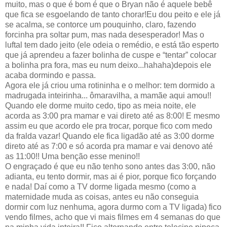
muito, mas o que é bom é que o Bryan não é aquele bebê
que fica se esgoelando de tanto chorar!Eu dou peito e ele já
se acalma, se contorce um pouquinho, claro, fazendo
forcinha pra soltar pum, mas nada desesperador! Mas o
luftal tem dado jeito (ele odeia o remédio, e está tão esperto
que já aprendeu a fazer bolinha de cuspe e “tentar” colocar
a bolinha pra fora, mas eu num deixo...hahaha)depois ele
acaba dormindo e passa.
Agora ele já criou uma rotininha e o melhor: tem dormido a
madrugada inteirinha... ômaravilha, a mamãe aqui amou!!
Quando ele dorme muito cedo, tipo as meia noite, ele
acorda as 3:00 pra mamar e vai direto até as 8:00! E mesmo
assim eu que acordo ele pra trocar, porque fico com medo
da fralda vazar! Quando ele fica ligadão até as 3:00 dorme
direto até as 7:00 e só acorda pra mamar e vai denovo até
as 11:00!! Uma benção esse menino!!
O engraçado é que eu não tenho sono antes das 3:00, não
adianta, eu tento dormir, mas ai é pior, porque fico forçando
e nada! Daí como a TV dorme ligada mesmo (como a
maternidade muda as coisas, antes eu não conseguia
dormir com luz nenhuma, agora durmo com a TV ligada) fico
vendo filmes, acho que vi mais filmes em 4 semanas do que