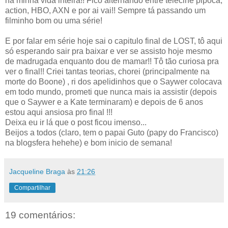
na minha vida inteira!! Fico alternando entre telecine pipoca,
action, HBO, AXN e por ai vai!! Sempre tá passando um
filminho bom ou uma série!
E por falar em série hoje sai o capitulo final de LOST, tô aqui
só esperando sair pra baixar e ver se assisto hoje mesmo
de madrugada enquanto dou de mamar!! Tô tão curiosa pra
ver o final!! Criei tantas teorias, chorei (principalmente na
morte do Boone) , ri dos apelidinhos que o Saywer colocava
em todo mundo, prometi que nunca mais ia assistir (depois
que o Saywer e a Kate terminaram) e depois de 6 anos
estou aqui ansiosa pro final !!!
Deixa eu ir lá que o post ficou imenso...
Beijos a todos (claro, tem o papai Guto (papy do Francisco)
na blogsfera hehehe) e bom inicio de semana!
Jacqueline Braga
às
21:26
Compartilhar
19 comentários: